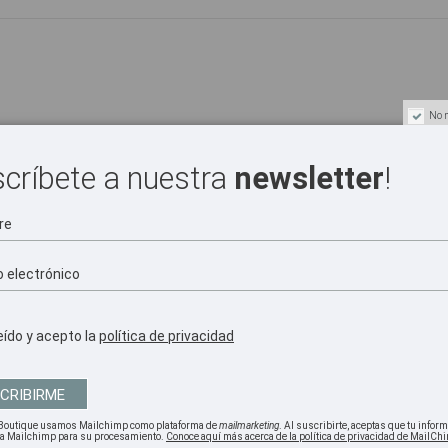
No m
scríbete a nuestra
newsletter
!
eído y acepto la
política de privacidad
Boutique usamos Mailchimp como plataforma de
mailmarketing
. Al suscribirte, aceptas que tu infor
á a Mailchimp para su procesamiento.
Conoce aquí más acerca de la política de privacidad de MailCh