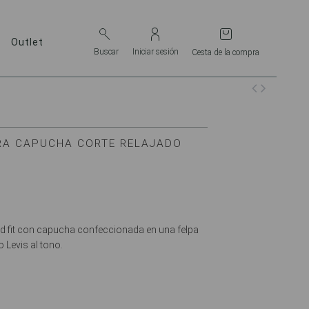
Outlet
Iniciar sesión
Buscar
Cesta de la compra
RA CAPUCHA CORTE RELAJADO
d fit con capucha confeccionada en una felpa
 Levis al tono.