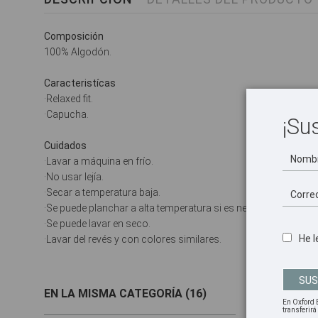
Composición
100% Algodón.
Caracteristícas
·Relaxed fit.
·Capucha.
¡Su
Cuidados
·Lavar a máquina en frío.
·No usar lejía.
·Secar a temperatura baja.
·Se puede planchar a alta temperatura si es necesario.
·Se puede lavar en seco.
He l
·Lavar del revés y con colores similares.
EN LA MISMA CATEGORÍA (16)
En Oxford 
transferir