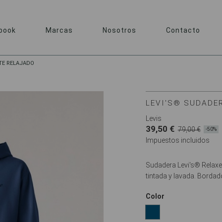
book
Marcas
Nosotros
Contacto
TE RELAJADO
LEVI'S® SUDADE
Levis
39,50 €
79,00 €
-50%
Impuestos incluidos
Sudadera Levi's® Relaxe
tintada y lavada. Bordado
Color
AZUL