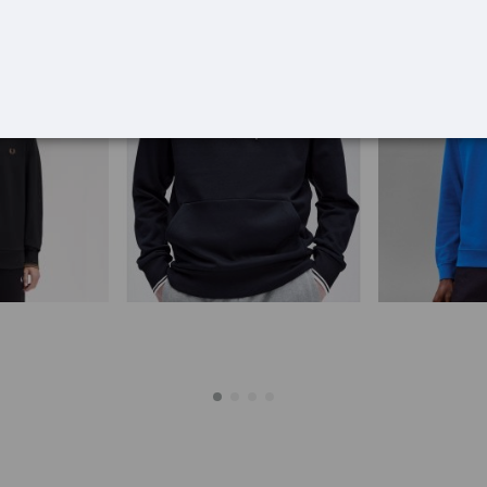
-10%
-50%