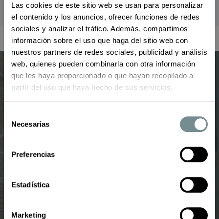
Las cookies de este sitio web se usan para personalizar
el contenido y los anuncios, ofrecer funciones de redes
sociales y analizar el tráfico. Además, compartimos
información sobre el uso que haga del sitio web con
nuestros partners de redes sociales, publicidad y análisis
web, quienes pueden combinarla con otra información
que les haya proporcionado o que hayan recopilado a
No mostrar de nuevo
partir del uso que haya hecho de sus servicios.
¡Suscríbete a nuestra
newsletter
!
Selección
Necesarias
de
¡Visítanos!
consentimiento
Calle Eduardo Vincenti, 11 bajo
He leído y acepto la
política de privacidad
Preferencias
36930 Bueu, Pontevedra
986 32 33 42
hola@oxfordboutique.es
En Oxford Boutique usamos Mailchimp como plataforma de
mailmarketing
. Al suscribirte, aceptas que tu información se
transferirá a Mailchimp para su procesamiento.
Conoce aquí más acerca de la política de privacidad de MailChimp.
Estadística
CÓMO LLEGAR
Marketing