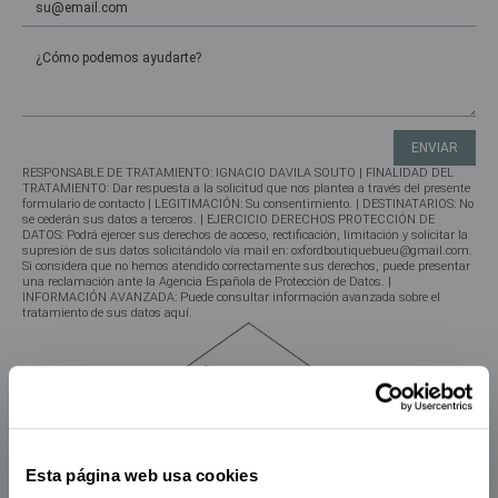
RESPONSABLE DE TRATAMIENTO: IGNACIO DAVILA SOUTO | FINALIDAD DEL
TRATAMIENTO: Dar respuesta a la solicitud que nos plantea a través del presente
formulario de contacto | LEGITIMACIÓN: Su consentimiento. | DESTINATARIOS: No
se cederán sus datos a terceros. | EJERCICIO DERECHOS PROTECCIÓN DE
DATOS: Podrá ejercer sus derechos de acceso, rectificación, limitación y solicitar la
supresión de sus datos solicitándolo vía mail en: oxfordboutiquebueu@gmail.com.
Si considera que no hemos atendido correctamente sus derechos, puede presentar
una reclamación ante la Agencia Española de Protección de Datos. |
INFORMACIÓN AVANZADA: Puede consultar información avanzada sobre el
tratamiento de sus datos
aquí
.
Esta página web usa cookies