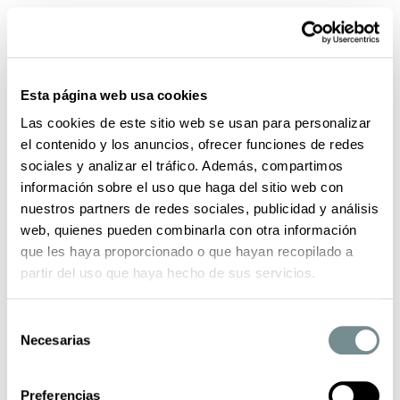
0
Inicio
Colección
Polos
ETIEM POLO MANGA CORTA PUNTO TRICOT
ESTRUCTURA
Esta página web usa cookies
Las cookies de este sitio web se usan para personalizar
-50%
el contenido y los anuncios, ofrecer funciones de redes
sociales y analizar el tráfico. Además, compartimos
información sobre el uso que haga del sitio web con
nuestros partners de redes sociales, publicidad y análisis
web, quienes pueden combinarla con otra información
que les haya proporcionado o que hayan recopilado a
partir del uso que haya hecho de sus servicios.
Selección
Necesarias
de
consentimiento
Preferencias