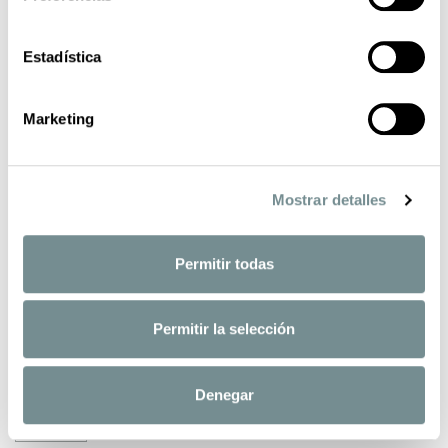
Estadística
Marketing
ETIEM POLO MANGA CORTA PUNTO TRICOT
Mostrar detalles
ESTRUCTURA
Etiem
Últimas unidades en stock
Permitir todas
62,95 €
125,90 €
-50%
Impuestos incluidos
Permitir la selección
Polo Etiem manga corta realizado en punto tricot con estructura. Ideal para un
look casual o incluso más formal.
Denegar
Talla