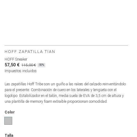
HOFF ZAPATILLA TIAN
HOFF Sneaker
57,50 €
115,00 €
-50%
Impuestos incluidos
Las zapatillas Hoff Tribe son un guiño a las raíces del calzado reinventándolo
para el presente. Combinación de cuero en los laterales y lengüeta con el
logotipo. Estabilizador en el talón, media suela de EVA de 3,5 cm de altura y
una plantilla de memory foam extraíble proporcionan comodidad.
Color
GRIS
Talla