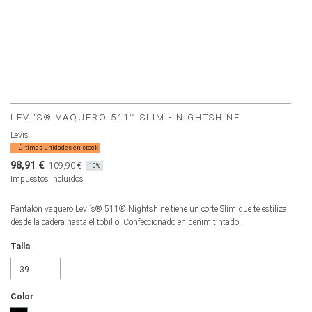
LEVI'S® VAQUERO 511™ SLIM - NIGHTSHINE
Levis
Últimas unidades en stock
98,91 €
109,90 €
-10%
Impuestos incluidos
Pantalón vaquero Levi´s® 511® Nightshine tiene un corte Slim que te estiliza
desde la cadera hasta el tobillo. Confeccionado en denim tintado.
Talla
Color