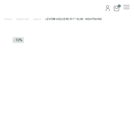
0
Inicio
Colección
Jeans
LEVI'S® VAQUERO 511™ SLIM - NIGHTSHINE
-10%