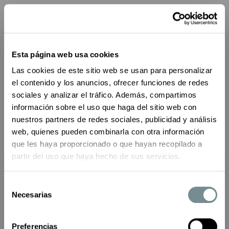
0
Inicio
Colección
Accesorios
Gorras - Viseras
HUNTER SET GORRO-
BUFANDA PUNTO
Esta página web usa cookies
Las cookies de este sitio web se usan para personalizar
el contenido y los anuncios, ofrecer funciones de redes
sociales y analizar el tráfico. Además, compartimos
información sobre el uso que haga del sitio web con
nuestros partners de redes sociales, publicidad y análisis
web, quienes pueden combinarla con otra información
que les haya proporcionado o que hayan recopilado a
No mostrar de nuevo
partir del uso que haya hecho de sus servicios.
¡Suscríbete a nuestra
newsletter
!
Selección
Necesarias
de
consentimiento
He leído y acepto la
política de privacidad
Preferencias