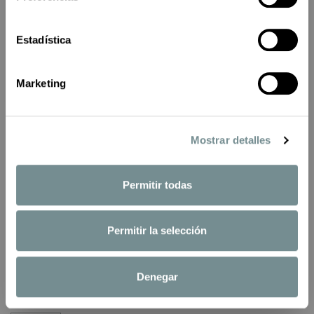
En Oxford Boutique usamos Mailchimp como plataforma de
mailmarketing
. Al suscribirte, aceptas que tu información se
transferirá a Mailchimp para su procesamiento.
Conoce aquí más acerca de la política de privacidad de MailChimp.
Estadística
Marketing
HUNTER SET GORRO-BUFANDA PUNTO
Mostrar detalles
HUNTER
56,90 €
Impuestos incluidos
Permitir todas
Set Hunter compuesto de gorro y bufanda de punto acanalado. Perfecto para
un regalo.
Permitir la selección
Color
NEGRO
Denegar
Talla