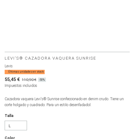
LEVI'S® CAZADORA VAQUERA SUNRISE
Levis
Últimas unidades en stock
55,45 €
110,90 €
-50%
Impuestos incluidos
Cazadora vaquera Levi's® Sunrise confeccionado en denim crudo. Tiene un
corte holgado y cuadrado. Para un estilo desenfadadol.
Talla
Color